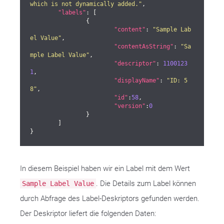
which is not dynamically added."
,

"labels"
: [

		{

"content"
: 
"Sample Lab
el Value"
,

"contentAsString"
: 
"Sa
mple Label Value"
,

"descriptor"
: 
1100123
1
,

"displayName"
: 
"ID: 5
8"
,

"id"
:
58
,

"version"
:
0
		}

	]

}
In diesem Beispiel haben wir ein Label mit dem Wert
. Die Details zum Label können
Sample Label Value
durch Abfrage des Label-Deskriptors gefunden werden.
Der Deskriptor liefert die folgenden Daten: