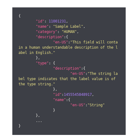
{

"id"
: 
11001231
,

"name"
: 
"Sample Label"
,

"category"
: 
"HUMAN"
,

"description"
:{

"en-US"
:
"This field will conta
in a human understandable description of the l
abel in English."
	},

"type"
: {

"description"
:{

"en-US"
:
"The string la
bel type indicates that the label value is of 
the type string."
		},

"id"
:
1455545848917
,

"name"
:{

"en-US"
:
"String"
		}

	},

	...

}