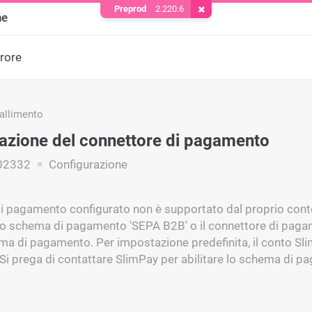
Preprod
2.220.6
Rimuovere il cookie
ne
rrore
fallimento
azione del connettore di pagamento
02332
Configurazione
 pagamento configurato non è supportato dal proprio conto 
lo schema di pagamento 'SEPA B2B' o il connettore di paga
a di pagamento. Per impostazione predefinita, il conto S
 Si prega di contattare SlimPay per abilitare lo schema di p