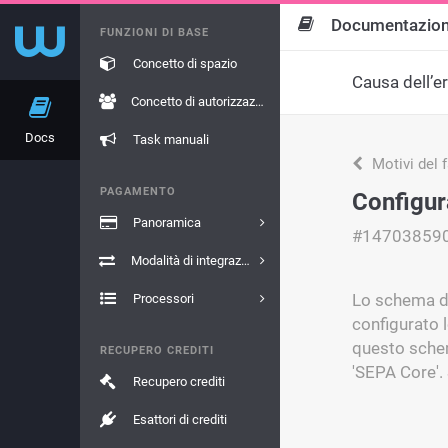
Documentazio
FUNZIONI DI BASE
Concetto di spazio
Causa dell’e
Concetto di autorizzazione
Docs
Task manuali
Motivi del 
PAGAMENTO
Configur
Panoramica
#14703859
Modalità di integrazione
Lo schema di
Processori
configurato 
questo schem
RECUPERO CREDITI
'SEPA Core'.
Recupero crediti
Esattori di crediti