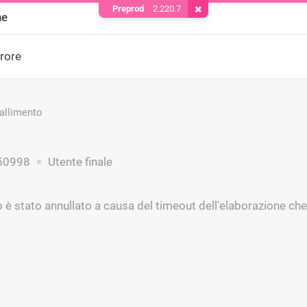
Preprod
2.220.7
Rimuovere il cookie
ne
rrore
fallimento
50998
Utente finale
 è stato annullato a causa del timeout dell'elaborazione che