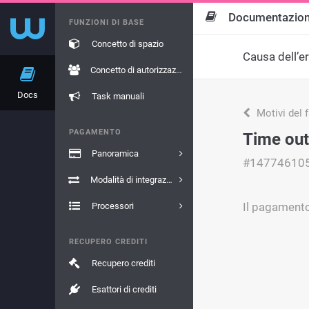
Documentazio
FUNZIONI DI BASE
Concetto di spazio
Causa dell’e
Concetto di autorizzazione
Docs
Task manuali
Motivi del 
PAGAMENTO
Time out
Panoramica
#14774610
Modalità di integrazione
Il pagamento
Processori
RECUPERO CREDITI
Recupero crediti
Esattori di crediti