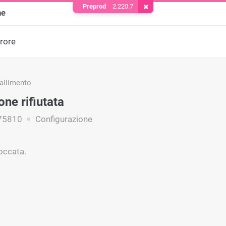
Preprod
2.220.7
Rimuovere il cookie
ne
rrore
fallimento
ne rifiutata
75810
Configurazione
loccata.