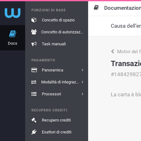
Documentazio
FUNZIONI DI BASE
Concetto di spazio
Causa dell’e
Concetto di autorizzazione
Docs
Task manuali
Motivi del 
PAGAMENTO
Transazio
Panoramica
#14842982
Modalità di integrazione
La carta è b
Processori
RECUPERO CREDITI
Recupero crediti
Esattori di crediti