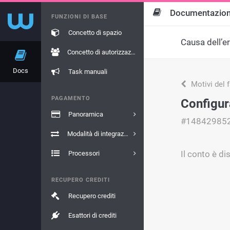
Documentazio
FUNZIONI DI BASE
Concetto di spazio
Causa dell’e
Concetto di autorizzazione
Docs
Task manuali
Motivi del 
PAGAMENTO
Configur
Panoramica
#14842985
Modalità di integrazione
Il conto è di
Processori
RECUPERO CREDITI
Recupero crediti
Esattori di crediti