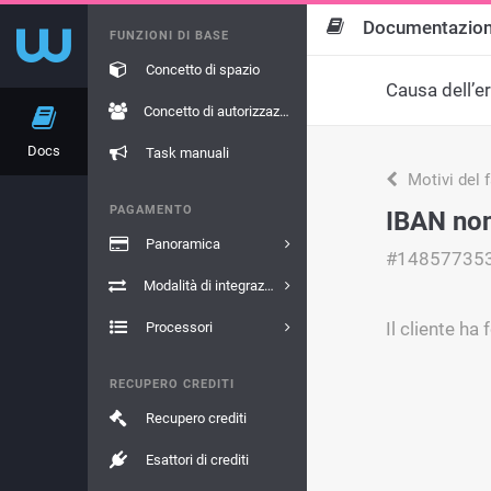
Documentazio
FUNZIONI DI BASE
Concetto di spazio
Causa dell’e
Concetto di autorizzazione
Docs
Task manuali
Motivi del 
PAGAMENTO
IBAN non
Panoramica
#14857735
Modalità di integrazione
Il cliente ha
Processori
RECUPERO CREDITI
Recupero crediti
Esattori di crediti