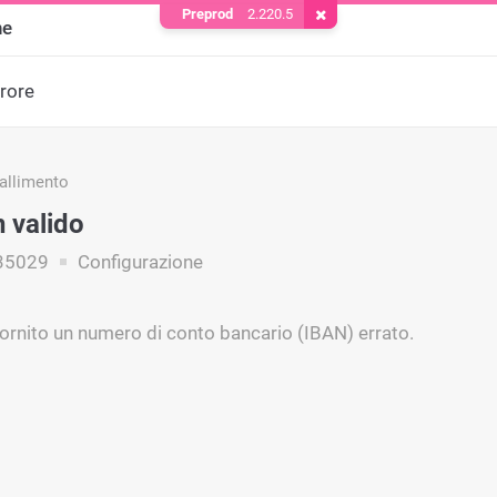
Preprod
2.220.5
Rimuovere il cookie
ne
rrore
fallimento
 valido
35029
Configurazione
 fornito un numero di conto bancario (IBAN) errato.