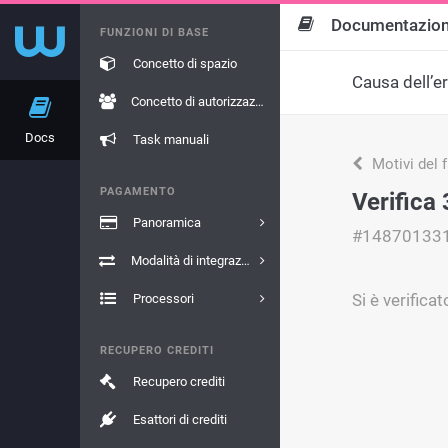
Documentazio
FUNZIONI DI BASE
Concetto di spazio
Causa dell’e
Concetto di autorizzazione
Docs
Task manuali
Motivi del 
PAGAMENTO
Verifica 
Panoramica
#14870133
Modalità di integrazione
Si è verifica
Processori
RECUPERO CREDITI
Recupero crediti
Esattori di crediti