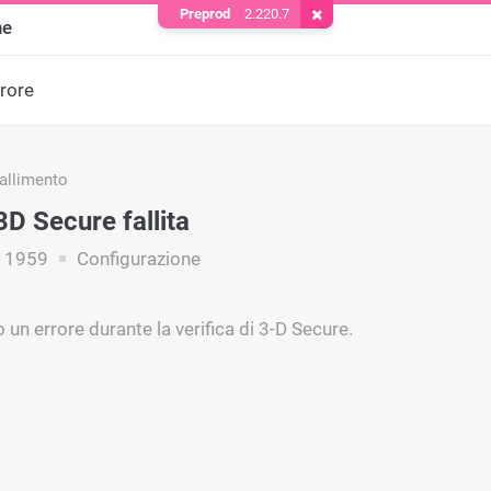
Preprod
2.220.7
Rimuovere il cookie
ne
rrore
fallimento
3D Secure fallita
11959
Configurazione
to un errore durante la verifica di 3-D Secure.