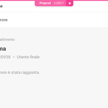
Preprod
2.220.7
Rimuovere il cookie
ne
rrore
fallimento
ima
20938
Utente finale
 non è stata raggiunta.