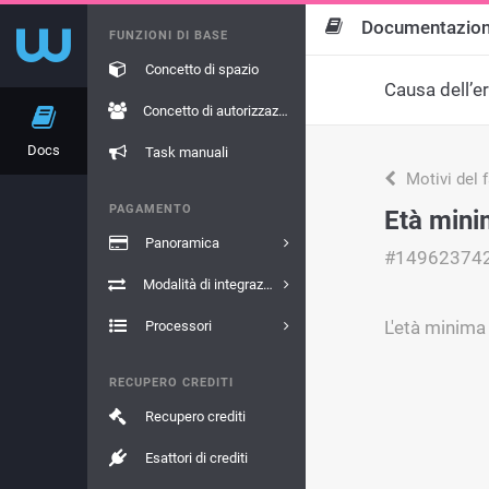
Documentazio
FUNZIONI DI BASE
Concetto di spazio
Causa dell’e
Concetto di autorizzazione
Docs
Task manuali
Motivi del 
PAGAMENTO
Età min
Panoramica
#14962374
Modalità di integrazione
L'età minima
Processori
RECUPERO CREDITI
Recupero crediti
Esattori di crediti