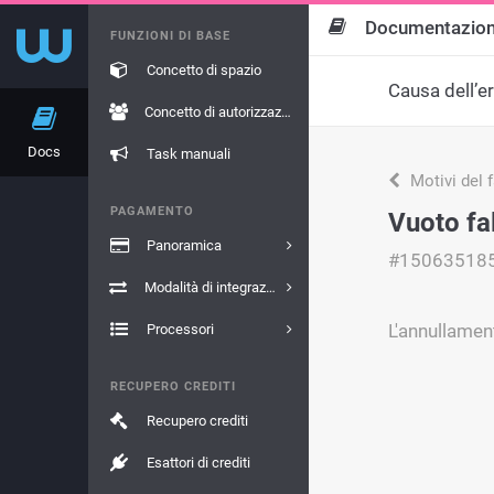
Documentazio
FUNZIONI DI BASE
Concetto di spazio
Causa dell’e
Concetto di autorizzazione
Docs
Task manuali
Motivi del 
PAGAMENTO
Vuoto fal
Panoramica
#15063518
Modalità di integrazione
L'annullamen
Processori
RECUPERO CREDITI
Recupero crediti
Esattori di crediti