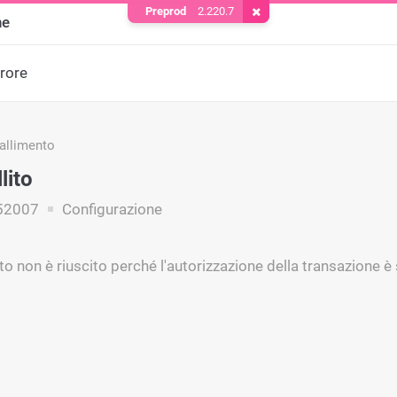
Preprod
2.220.7
Rimuovere il cookie
ne
rrore
fallimento
lito
52007
Configurazione
to non è riuscito perché l'autorizzazione della transazione è