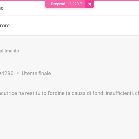
Preprod
2.220.7
Rimuovere il cookie
ne
rrore
fallimento
94290
Utente finale
utrice ha restituito l'ordine (a causa di fondi insufficienti, 