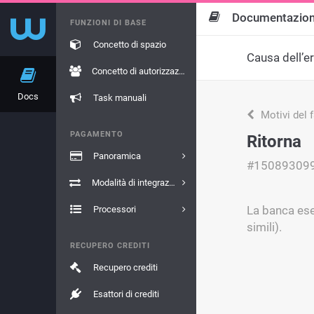
Documentazio
FUNZIONI DI BASE
Concetto di spazio
Causa dell’e
Concetto di autorizzazione
Docs
Task manuali
Motivi del 
PAGAMENTO
Ritorna
Panoramica
#15089309
Modalità di integrazione
La banca esec
Processori
simili).
RECUPERO CREDITI
Recupero crediti
Esattori di crediti