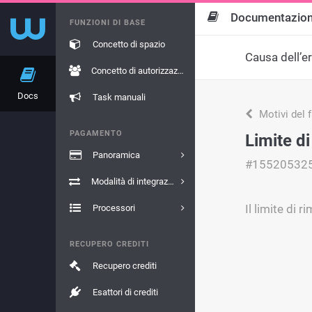
Documentazio
FUNZIONI DI BASE
Concetto di spazio
Causa dell’e
Concetto di autorizzazione
Docs
Task manuali
Motivi del 
PAGAMENTO
Limite d
Panoramica
#15520532
Modalità di integrazione
Il limite di
Processori
RECUPERO CREDITI
Recupero crediti
Esattori di crediti