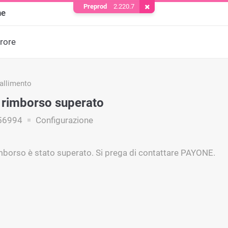
Preprod
2.220.7
Rimuovere il cookie
ne
rrore
fallimento
i rimborso superato
56994
Configurazione
 rimborso è stato superato. Si prega di contattare PAYONE.