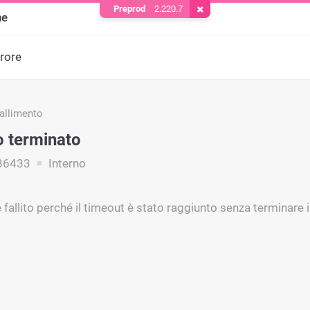
Preprod
2.220.7
Rimuovere il cookie
ne
rrore
fallimento
 terminato
86433
Interno
è fallito perché il timeout è stato raggiunto senza terminare