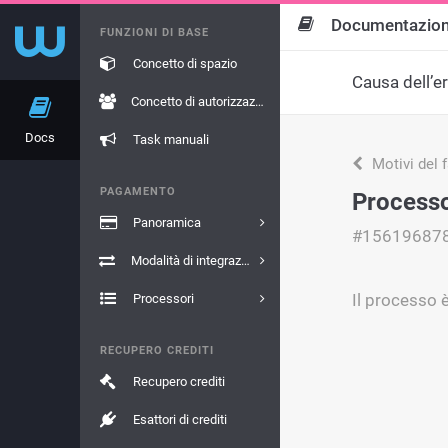
Documentazio
FUNZIONI DI BASE
Concetto di spazio
Causa dell’e
Concetto di autorizzazione
Docs
Task manuali
Motivi del 
PAGAMENTO
Processo
Panoramica
#15619687
Modalità di integrazione
Il processo 
Processori
RECUPERO CREDITI
Recupero crediti
Esattori di crediti