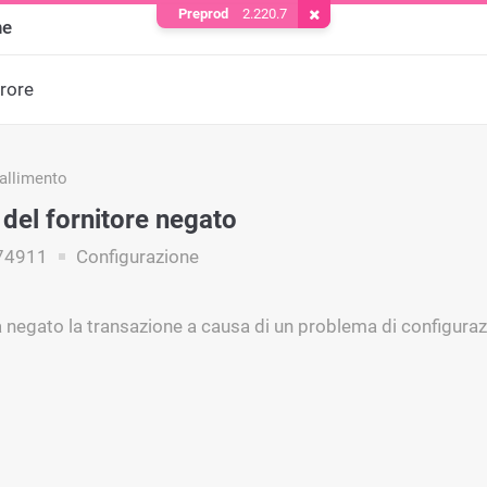
Preprod
2.220.7
Rimuovere il cookie
ne
rrore
fallimento
del fornitore negato
74911
Configurazione
ha negato la transazione a causa di un problema di configuraz