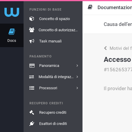
Documentazio
FUNZIONI DI BASE
Concetto di spazio
Causa dell’e
Concetto di autorizzazione
Docs
Task manuali
Motivi del 
PAGAMENTO
Accesso 
Panoramica
#15626537
Modalità di integrazione
Il provider 
Processori
RECUPERO CREDITI
Recupero crediti
Esattori di crediti