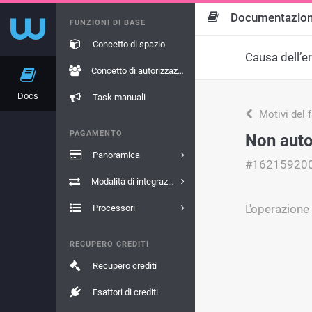
Documentazio
FUNZIONI DI BASE
Concetto di spazio
Causa dell’e
Concetto di autorizzazione
Docs
Task manuali
Motivi del 
PAGAMENTO
Non auto
Panoramica
#16215920
Modalità di integrazione
L'operazione 
Processori
RECUPERO CREDITI
Recupero crediti
Esattori di crediti