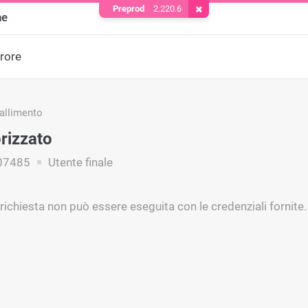
Preprod
2.220.6
Rimuovere il cookie
ne
rrore
fallimento
rizzato
07485
Utente finale
richiesta non può essere eseguita con le credenziali fornite.