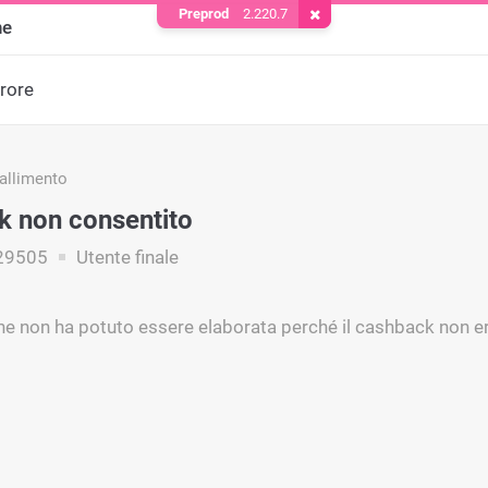
Preprod
2.220.7
Rimuovere il cookie
ne
rrore
fallimento
 non consentito
29505
Utente finale
ne non ha potuto essere elaborata perché il cashback non e