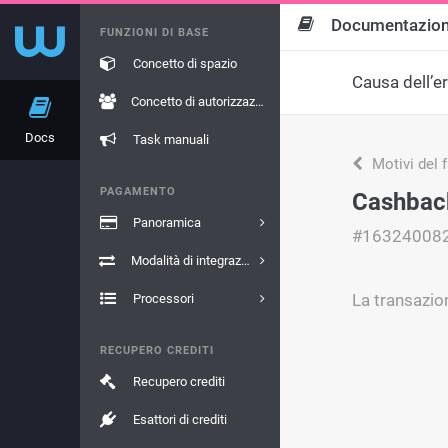
Documentazio
FUNZIONI DI BASE
Concetto di spazio
Causa dell’e
Concetto di autorizzazione
Docs
Task manuali
Motivi del 
PAGAMENTO
Cashback
Panoramica
#16324008
Modalità di integrazione
La transazio
Processori
RECUPERO CREDITI
Recupero crediti
Esattori di crediti