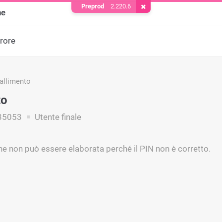
Preprod
2.220.6
Rimuovere il cookie
ne
rrore
fallimento
to
35053
Utente finale
ne non può essere elaborata perché il PIN non è corretto.