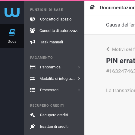
Documentazio
FUNZIONI DI BASE
Concetto di spazio
Causa dell’e
Concetto di autorizzazione
Docs
Task manuali
Motivi del 
PAGAMENTO
PIN erra
Panoramica
#16324746
Modalità di integrazione
La transazio
Processori
RECUPERO CREDITI
Recupero crediti
Esattori di crediti