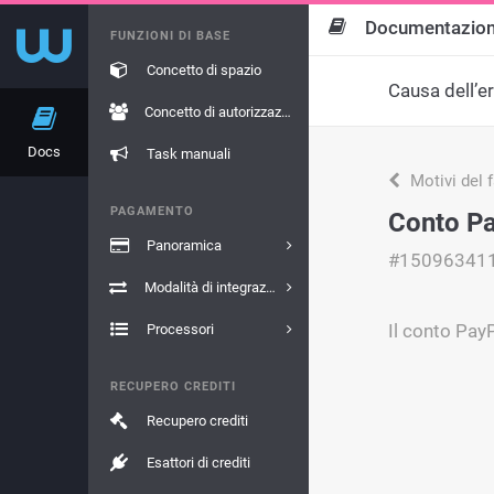
Documentazio
FUNZIONI DI BASE
Concetto di spazio
Causa dell’e
Concetto di autorizzazione
Docs
Task manuali
Motivi del 
PAGAMENTO
Conto Pa
Panoramica
#15096341
Modalità di integrazione
Il conto Pay
Processori
RECUPERO CREDITI
Recupero crediti
Esattori di crediti