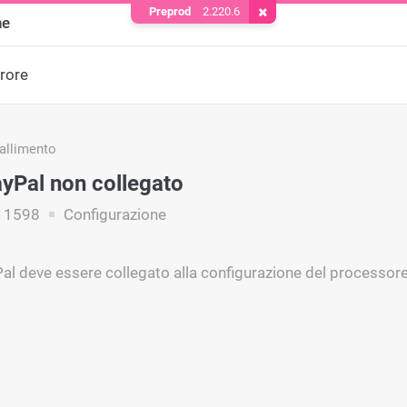
Preprod
2.220.6
Rimuovere il cookie
ne
rrore
fallimento
yPal non collegato
11598
Configurazione
Pal deve essere collegato alla configurazione del processore,