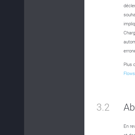
décle
souha
impli
Charg
autom
erron
Plus 
Flows
3.2
Ab
En re