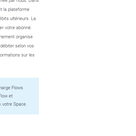
nifiée par nous. Dans
et la plateforme
its ultérieurs. La
er votre abonné.
onnement organise
 débiter selon vos
formations sur les
Charge Flows
Flow et
s votre Space.