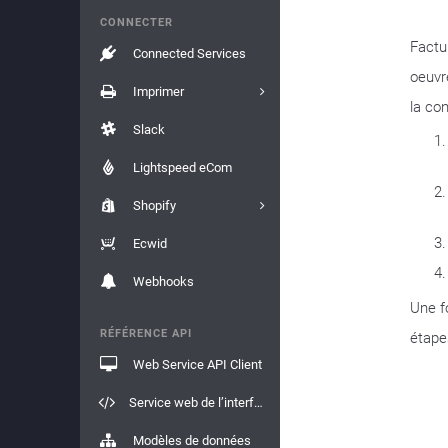
CONNECTER
Factu
Connected Services
oeuvr
Imprimer
la con
Slack
Lightspeed eCom
Shopify
Ecwid
Webhooks
Une f
RÉFÉRENCE API
étape
Web Service API Client
Service web de l’interface API
Modèles de données