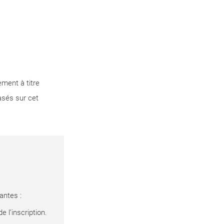
ement à titre
asés sur cet
antes :
e l’inscription.