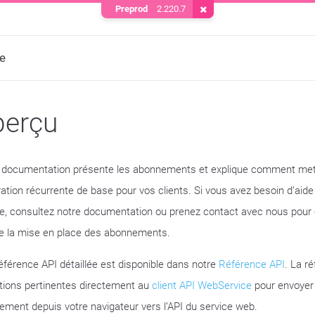
Preprod
2.220.7
Supprimer le cookie
e
perçu
 documentation présente les abonnements et explique comment met
ration récurrente de base pour vos clients. Si vous avez besoin d’aide
re, consultez notre documentation ou prenez contact avec nous pour o
de la mise en place des abonnements.
éférence API détaillée est disponible dans notre
Référence API
. La ré
tions pertinentes directement au
client API WebService
pour envoyer
tement depuis votre navigateur vers l’API du service web.