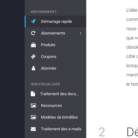
L’idé
ABONNEMENT
commu
Démarrage rapide
nous 
Abonnements
que n
Produits
obsol
côté 
Coupons
lorsq
Abonnés
march
le res
INDIVIDUALISER
Traitement des documents
Ressources
Modèles de brindilles
2
D
Traitement des e-mails