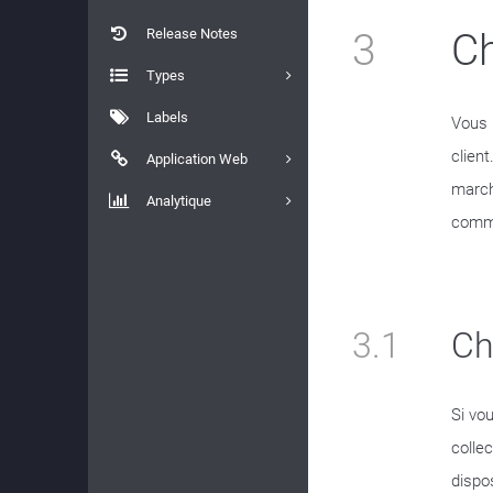
Release Notes
3
C
Types
Labels
Vous 
client
Application Web
marcha
Analytique
commu
3.1
Ch
Si vo
colle
dispo