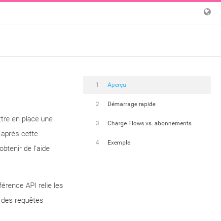
1
Aperçu
2
Démarrage rapide
tre en place une
3
Charge Flows vs. abonnements
 après cette
4
Exemple
btenir de l’aide
férence API relie les
 des requêtes