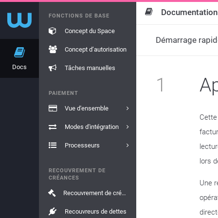
Documentation
FONCTIONS DE BASE
Concept du Space
Démarrage rapid
Concept d’autorisation
Docs
Tâches manuelles
1
A
PAIEMENT
Vue d'ensemble
Cette
Modes d'intégration
factu
Processeurs
lectu
lors 
RECOUVREMENT DE
CRÉANCES
Une r
Recouvrement de créances
opéra
Recouvreurs de dettes
direc