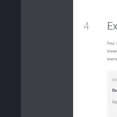
4
E
Pour 
d’exe
exemp
EX
Ex
No