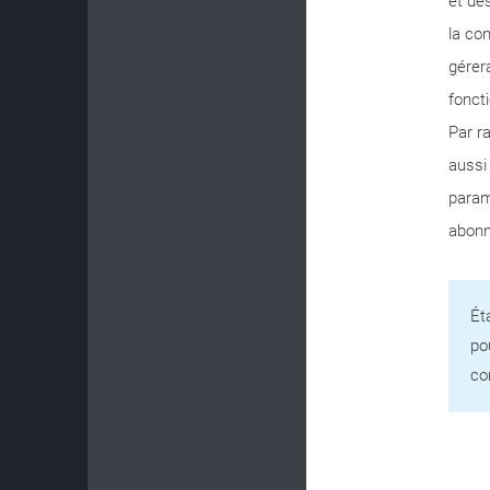
et des
la con
gérer
fonct
Par r
aussi
param
abonn
Ét
po
co