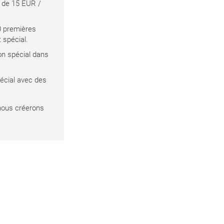
t de 15 EUR /
0 premières
 spécial.
ion spécial dans
écial avec des
 nous créerons