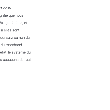
t de la
gnifie que nous
étrogradations, et
i elles sont
oursuivi ou non du
e du marchand
état, le système du
us occupons de tout