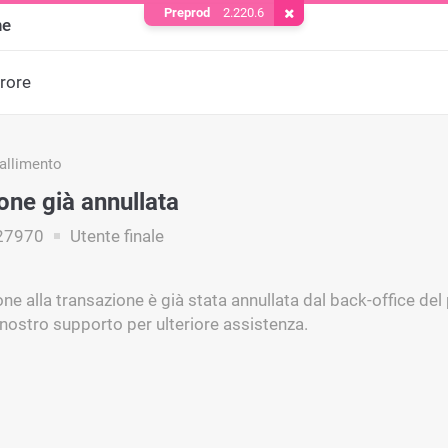
Preprod
2.220.6
Rimuovere il cookie
ne
rrore
fallimento
one già annullata
27970
Utente finale
one alla transazione è già stata annullata dal back-office de
 nostro supporto per ulteriore assistenza.