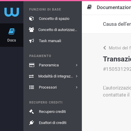
Documentazio
FUNZIONI DI BASE
Concetto di spazio
Causa dell’e
Concetto di autorizzazione
Docs
Task manuali
Motivi del 
PAGAMENTO
Transazi
Panoramica
#15053129
Modalità di integrazione
L'autorizzazi
Processori
contattate il
RECUPERO CREDITI
Recupero crediti
Esattori di crediti