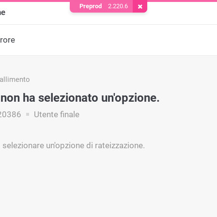
Preprod
2.220.6
Rimuovere il cookie
ne
rrore
fallimento
e non ha selezionato un'opzione.
20386
Utente finale
 selezionare un'opzione di rateizzazione.