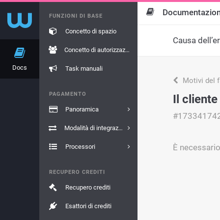
Documentazio
FUNZIONI DI BASE
Concetto di spazio
Causa dell’e
Concetto di autorizzazione
Docs
Task manuali
Motivi del 
PAGAMENTO
Il client
Panoramica
#17334174
Modalità di integrazione
È necessario
Processori
RECUPERO CREDITI
Recupero crediti
Esattori di crediti