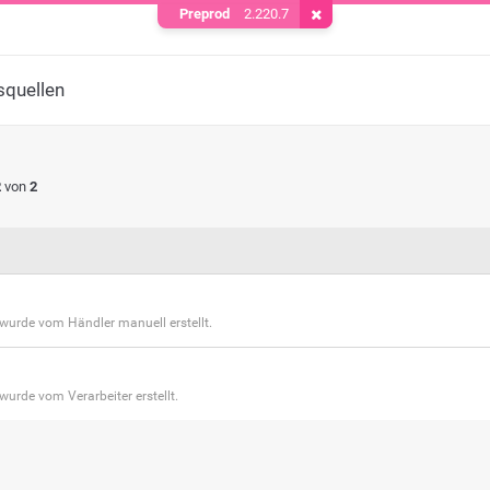
Preprod
2.220.7
Cookie entfernen
squellen
2
von
2
wurde vom Händler manuell erstellt.
wurde vom Verarbeiter erstellt.