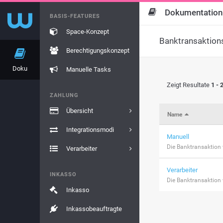
Dokumentation
BASIS-FEATURES
Space-Konzept
Banktransaktion
Berechtigungskonzept
Doku
Manuelle Tasks
Zeigt Resultate
1 - 
ZAHLUNG
Übersicht
Name
Integrationsmodi
Manuell
Die Banktransaktion 
Verarbeiter
Verarbeiter
INKASSO
Die Banktransaktion 
Inkasso
Inkassobeauftragte