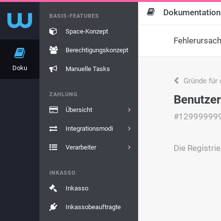
Dokumentation
BASIS-FEATURES
Space-Konzept
Fehlerursac
Berechtigungskonzept
Doku
Manuelle Tasks
Gründe für 
ZAHLUNG
Benutzer 
Übersicht
#12999999
Integrationsmodi
Die Registrie
Verarbeiter
INKASSO
Inkasso
Inkassobeauftragte