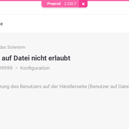
Preprod
2.220.7
Cookie entfernen
he
das Scheitern
auf Datei nicht erlaubt
99999
Konfiguration
rung des Benutzers auf der Händlerseite (Benutzer auf Datei)