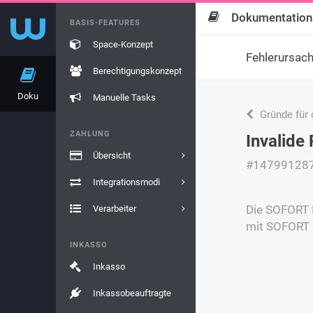
Dokumentation
BASIS-FEATURES
Space-Konzept
Fehlerursac
Berechtigungskonzept
Doku
Manuelle Tasks
Gründe für 
ZAHLUNG
Invalide
Übersicht
#14799128
Integrationsmodi
Die SOFORT P
Verarbeiter
mit SOFORT 
INKASSO
Inkasso
Inkassobeauftragte