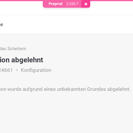
Preprod
2.220.7
Cookie entfernen
he
das Scheitern
ion abgelehnt
24661
Konfiguration
ion wurde aufgrund eines unbekannten Grundes abgelehnt.