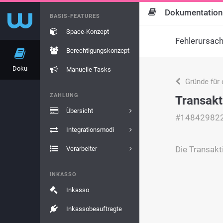
Dokumentation
BASIS-FEATURES
Space-Konzept
Fehlerursac
Berechtigungskonzept
Doku
Manuelle Tasks
Gründe für 
ZAHLUNG
Transakt
Übersicht
#14842982
Integrationsmodi
Die Transakt
Verarbeiter
INKASSO
Inkasso
Inkassobeauftragte