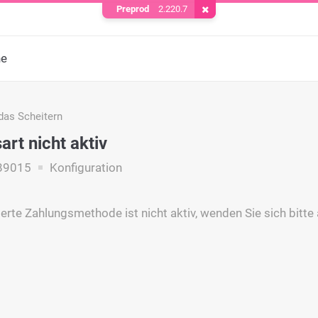
Preprod
2.220.7
Cookie entfernen
he
das Scheitern
art nicht aktiv
89015
Konfiguration
erte Zahlungsmethode ist nicht aktiv, wenden Sie sich bit