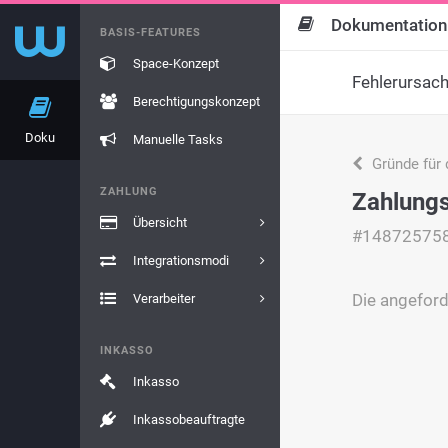
Dokumentation
BASIS-FEATURES
Space-Konzept
Fehlerursac
Berechtigungskonzept
Doku
Manuelle Tasks
Gründe für 
ZAHLUNG
Zahlungs
Übersicht
#14872575
Integrationsmodi
Die angeford
Verarbeiter
INKASSO
Inkasso
Inkassobeauftragte