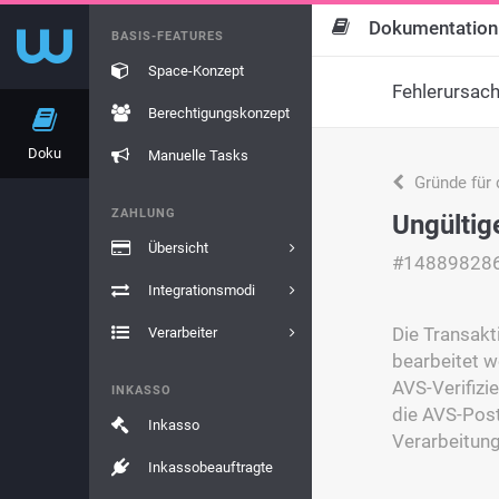
Dokumentation
BASIS-FEATURES
Space-Konzept
Fehlerursac
Berechtigungskonzept
Doku
Manuelle Tasks
Gründe für 
ZAHLUNG
Ungültig
Übersicht
#14889828
Integrationsmodi
Die Transakt
Verarbeiter
bearbeitet we
AVS-Verifizi
INKASSO
die AVS-Post
Inkasso
Verarbeitung
Inkassobeauftragte