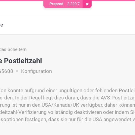
Preprod
2.220.7
Cookie entfernen
he
das Scheitern
e Postleitzahl
65608
Konfiguration
ion konnte aufgrund einer ungültigen oder fehlenden Postle
rden. In der Regel liegt dies daran, dass die AVS-Postleitzah
erung ist nur in den USA/Kanada/UK verfügbar, daher könne
leitzahl-Verifizierung vollständig deaktivieren oder indem Si
soptionen festlegen, dass sie nur für die USA angewendet w