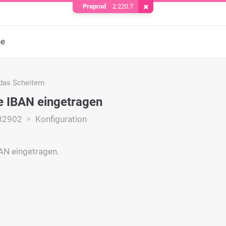
Preprod
2.220.7
Cookie entfernen
he
das Scheitern
e IBAN eingetragen
82902
Konfiguration
AN eingetragen.