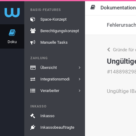
Dokumentation
BASIS-FEATURES
Space-Konzept
Fehlerursac
Berechtigungskonzept
Doku
Manuelle Tasks
Gründe für 
ZAHLUNG
Ungültig
Übersicht
#14889829
Integrationsmodi
Ungültige IB
Verarbeiter
INKASSO
Inkasso
Inkassobeauftragte