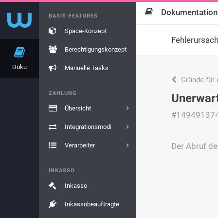
Dokumentation
BASIS-FEATURES
Space-Konzept
Fehlerursac
Berechtigungskonzept
Doku
Manuelle Tasks
Gründe für 
ZAHLUNG
Unerwart
Übersicht
#14949137
Integrationsmodi
Der Abruf de
Verarbeiter
INKASSO
Inkasso
Inkassobeauftragte