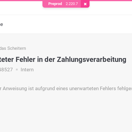
Preprod
2.220.7
Cookie entfernen
he
das Scheitern
eter Fehler in der Zahlungsverarbeitung
48527
Intern
r Anweisung ist aufgrund eines unerwarteten Fehlers fehlge