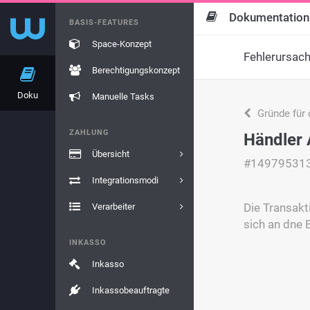
Dokumentation
BASIS-FEATURES
Space-Konzept
Fehlerursac
Berechtigungskonzept
Doku
Manuelle Tasks
Gründe für 
ZAHLUNG
Händler 
Übersicht
#14979531
Integrationsmodi
Die Transakt
Verarbeiter
sich an dne 
INKASSO
Inkasso
Inkassobeauftragte