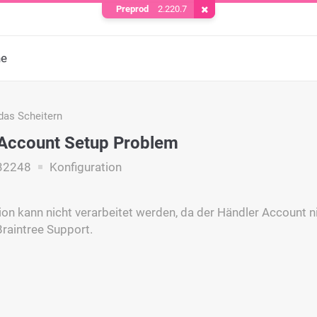
Preprod
2.220.7
Cookie entfernen
he
das Scheitern
Account Setup Problem
32248
Konfiguration
ion kann nicht verarbeitet werden, da der Händler Account n
Braintree Support.