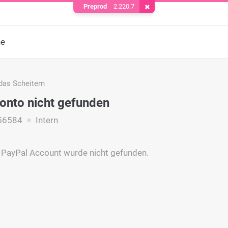
Preprod
2.220.7
Cookie entfernen
he
das Scheitern
onto nicht gefunden
56584
Intern
e PayPal Account wurde nicht gefunden.