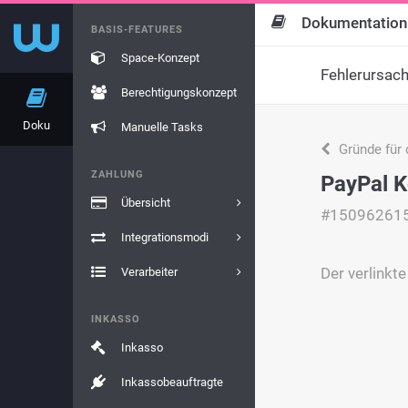
Dokumentation
BASIS-FEATURES
Space-Konzept
Fehlerursac
Berechtigungskonzept
Doku
Manuelle Tasks
Gründe für 
ZAHLUNG
PayPal K
Übersicht
#15096261
Integrationsmodi
Der verlinkt
Verarbeiter
INKASSO
Inkasso
Inkassobeauftragte