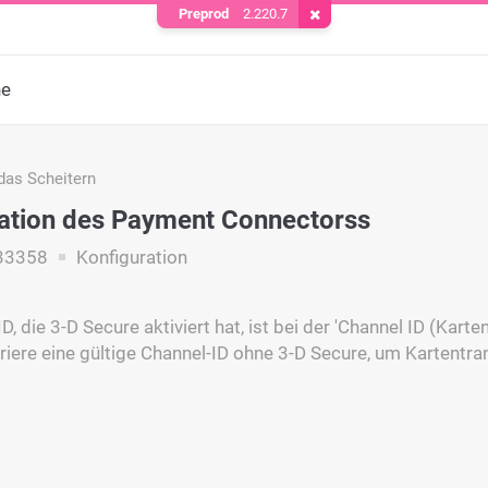
Preprod
2.220.7
Cookie entfernen
he
das Scheitern
ation des Payment Connectorss
33358
Konfiguration
D, die 3-D Secure aktiviert hat, ist bei der 'Channel ID (Kart
uriere eine gültige Channel-ID ohne 3-D Secure, um Kartentr