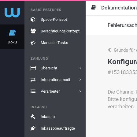
Dokumentation
BASIS-FEATURES
Space-Konzept
Fehlerursac
Berechtigungskonzept
Doku
Manuelle Tasks
Gründe für 
ZAHLUNG
Konfigur
Übersicht
#15318335
Integrationsmodi
Die Channel-I
Verarbeiter
Bitte konfig
verarbeiten.
INKASSO
Inkasso
Inkassobeauftragte