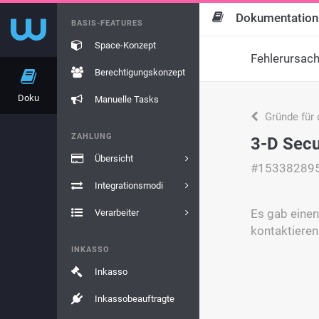
Dokumentation
BASIS-FEATURES
Space-Konzept
Fehlerursac
Berechtigungskonzept
Doku
Manuelle Tasks
Gründe für 
ZAHLUNG
3-D Secu
Übersicht
#15338289
Integrationsmodi
Es gab einen
Verarbeiter
kontaktieren
INKASSO
Inkasso
Inkassobeauftragte