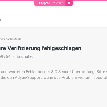
Preprod
2.220.7
Cookie entfernen
he
das Scheitern
re Verifizierung fehlgeschlagen
59964
Endnutzer
 unerwarteten Fehler bei der 3-D Secure-Überprüfung. Bitte 
 Sie den Adyen-Support, wenn das Problem weiterhin besteh