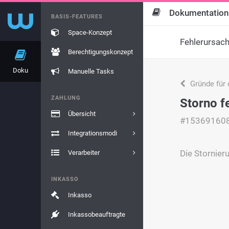
Dokumentation
BASIS-FEATURES
Space-Konzept
Fehlerursac
Berechtigungskonzept
Doku
Manuelle Tasks
Gründe für 
ZAHLUNG
Storno f
Übersicht
#15369160
Integrationsmodi
Die Stornieru
Verarbeiter
INKASSO
Inkasso
Inkassobeauftragte