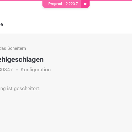
Preprod
2.220.7
Cookie entfernen
he
das Scheitern
ehlgeschlagen
80847
Konfiguration
ng ist gescheitert.