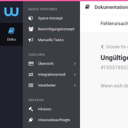
Dokumentation
BASIS-FEATURES
Space-Konzept
Fehlerursac
Berechtigungskonzept
Doku
Manuelle Tasks
Gründe für 
ZAHLUNG
Ungülti
Übersicht
#15531852
Integrationsmodi
Wenn sich d
Verarbeiter
INKASSO
Inkasso
Inkassobeauftragte