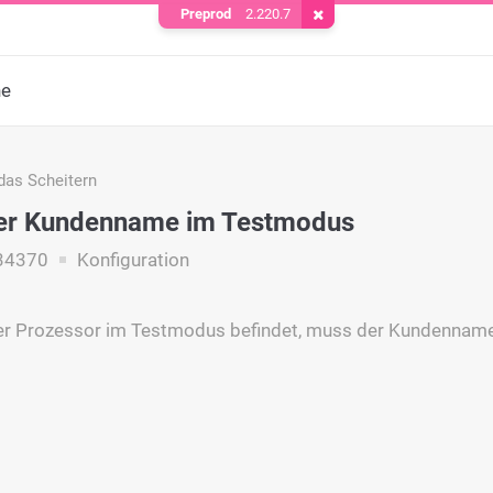
Preprod
2.220.7
Cookie entfernen
he
das Scheitern
ger Kundenname im Testmodus
34370
Konfiguration
er Prozessor im Testmodus befindet, muss der Kundenname