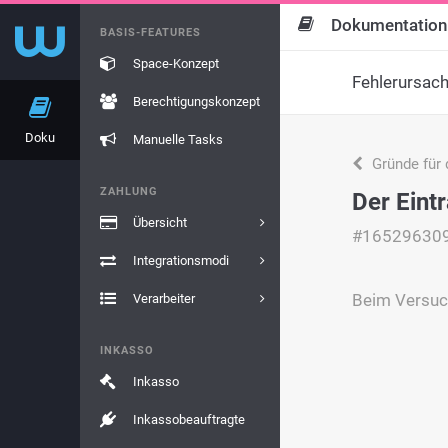
Dokumentation
BASIS-FEATURES
Space-Konzept
Fehlerursac
Berechtigungskonzept
Doku
Manuelle Tasks
Gründe für 
ZAHLUNG
Der Eint
Übersicht
#16529630
Integrationsmodi
Beim Versuch
Verarbeiter
INKASSO
Inkasso
Inkassobeauftragte