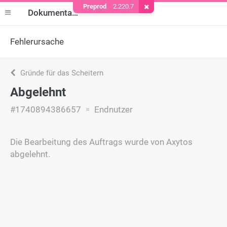
Preprod
2.220.7
Cookie entfernen
Dokumentation
Fehlerursache
Gründe für das Scheitern
Abgelehnt
#1740894386657
Endnutzer
Die Bearbeitung des Auftrags wurde von Axytos
abgelehnt.