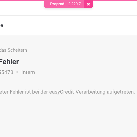
Preprod
2.220.7
Cookie entfernen
he
das Scheitern
Fehler
55473
Intern
eter Fehler ist bei der easyCredit-Verarbeitung aufgetreten.