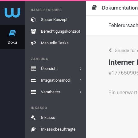
Dokumentation
BASIS-FEATURES
Space-Konzept
Fehlerursac
Berechtigungskonzept
Doku
Manuelle Tasks
Gründe für 
ZAHLUNG
Interner 
Übersicht
#17765090
Integrationsmodi
Ein unerwart
Verarbeiter
INKASSO
Inkasso
Inkassobeauftragte