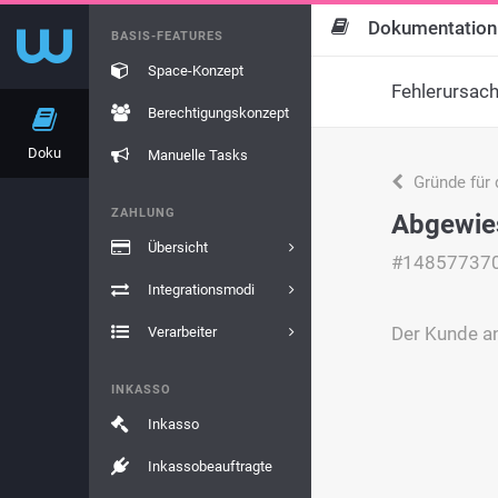
Dokumentation
BASIS-FEATURES
Space-Konzept
Fehlerursac
Berechtigungskonzept
Doku
Manuelle Tasks
Gründe für 
ZAHLUNG
Abgewies
Übersicht
#14857737
Integrationsmodi
Der Kunde an
Verarbeiter
INKASSO
Inkasso
Inkassobeauftragte