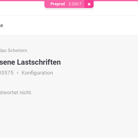
Preprod
2.220.7
Cookie entfernen
he
das Scheitern
ene Lastschriften
03575
Konfiguration
twortet nicht.