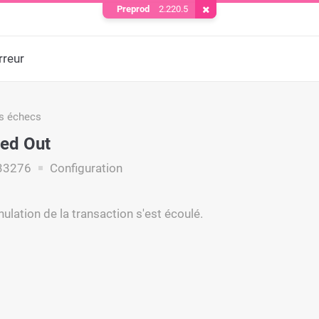
Preprod
2.220.5
Supprimer le cookie
rreur
s échecs
ed Out
33276
Configuration
nulation de la transaction s'est écoulé.