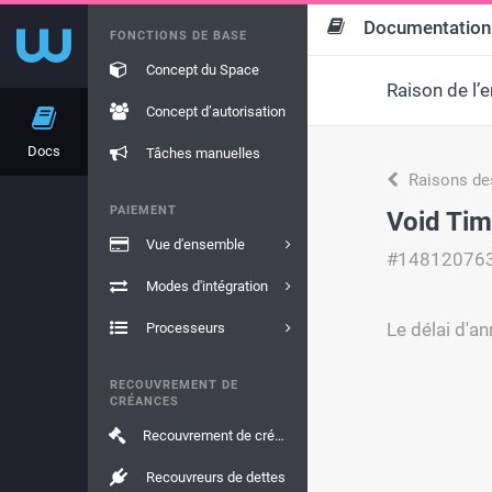
Documentation
FONCTIONS DE BASE
Concept du Space
Raison de l’e
Concept d’autorisation
Docs
Tâches manuelles
Raisons de
PAIEMENT
Void Tim
Vue d'ensemble
#14812076
Modes d'intégration
Le délai d'an
Processeurs
RECOUVREMENT DE
CRÉANCES
Recouvrement de créances
Recouvreurs de dettes