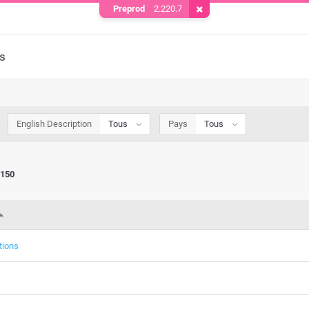
Preprod
2.220.7
Supprimer le cookie
s
English Description
Tous
Pays
Tous
150
tions