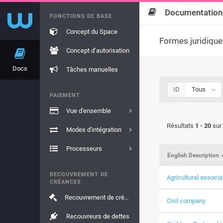
Documentation
FONCTIONS DE BASE
Concept du Space
Formes juridique
Concept d’autorisation
Docs
Tâches manuelles
ID
Tous
PAIEMENT
Vue d'ensemble
Résultats
1 - 20
sur
Modes d'intégration
Processeurs
English Description
RECOUVREMENT DE
Agricultural associa
CRÉANCES
Recouvrement de créances
Civil company
Recouvreurs de dettes