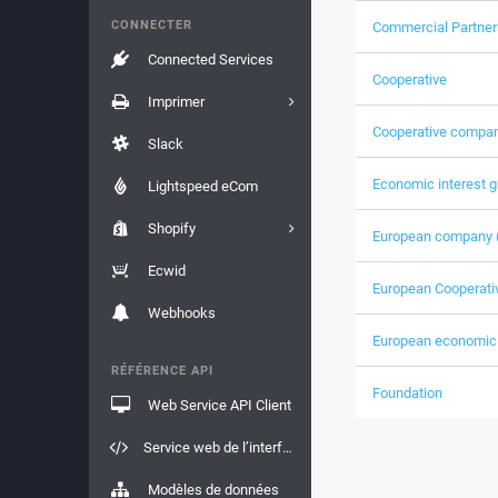
CONNECTER
Commercial Partner
Connected Services
Cooperative
Imprimer
Cooperative compa
Slack
Economic interest 
Lightspeed eCom
Shopify
European company 
Ecwid
European Cooperati
Webhooks
European economic 
RÉFÉRENCE API
Foundation
Web Service API Client
Service web de l’interface API
Modèles de données