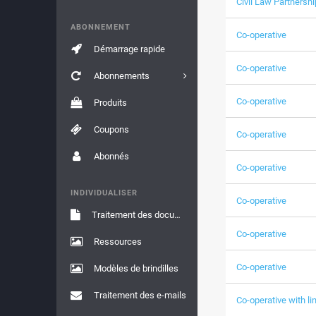
Civil Law Partnershi
ABONNEMENT
Co-operative
Démarrage rapide
Co-operative
Abonnements
Co-operative
Produits
Coupons
Co-operative
Abonnés
Co-operative
INDIVIDUALISER
Co-operative
Traitement des documents
Co-operative
Ressources
Co-operative
Modèles de brindilles
Traitement des e-mails
Co-operative with lim