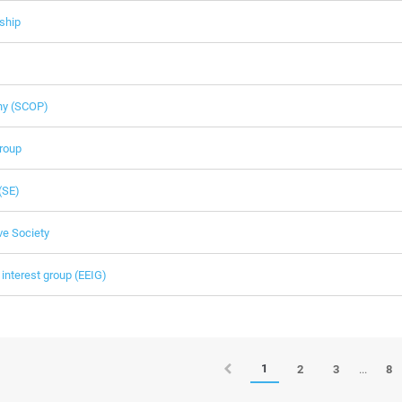
ship
ny (SCOP)
group
(SE)
ve Society
interest group (EEIG)
1
...
2
3
8