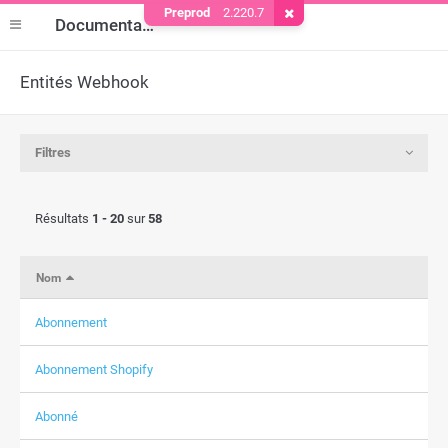
Preprod
2.220.7
Supprimer le cookie
Documentation
Entités Webhook
Filtres
Résultats
1 - 20
sur
58
Nom
Abonnement
Abonnement Shopify
Abonné