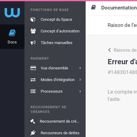
Documentation
FONCTIONS DE BASE
Concept du Space
Raison de l’e
Concept d’autorisation
Docs
Tâches manuelles
Raisons de
PAIEMENT
Erreur d'
Vue d'ensemble
#14830148
Modes d'intégration
Le compte ma
Processeurs
l'aide.
RECOUVREMENT DE
CRÉANCES
Recouvrement de créances
Recouvreurs de dettes