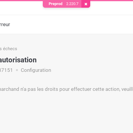
Preprod
2.220.7
Supprimer le cookie
rreur
s échecs
autorisation
87151
Configuration
rchand n'a pas les droits pour effectuer cette action, veuil