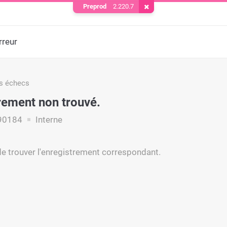
Preprod
2.220.7
Supprimer le cookie
rreur
s échecs
rement non trouvé.
90184
Interne
e trouver l'enregistrement correspondant.