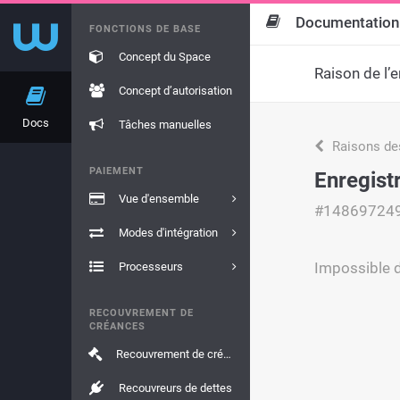
Documentation
FONCTIONS DE BASE
Concept du Space
Raison de l’e
Concept d’autorisation
Docs
Tâches manuelles
Raisons de
PAIEMENT
Enregist
Vue d'ensemble
#14869724
Modes d'intégration
Impossible d
Processeurs
RECOUVREMENT DE
CRÉANCES
Recouvrement de créances
Recouvreurs de dettes