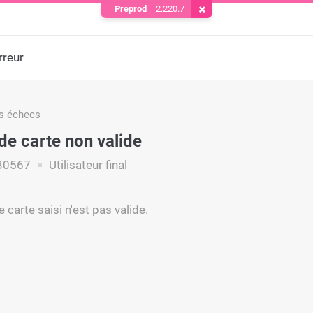
Preprod
2.220.7
Supprimer le cookie
rreur
s échecs
e carte non valide
30567
Utilisateur final
carte saisi n'est pas valide.