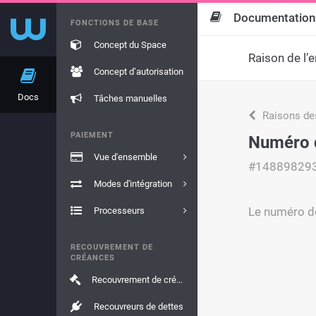
Documentation
FONCTIONS DE BASE
Concept du Space
Raison de l’e
Concept d’autorisation
Docs
Tâches manuelles
Raisons de
PAIEMENT
Numéro d
Vue d'ensemble
#14889829
Modes d'intégration
Le numéro de 
Processeurs
RECOUVREMENT DE
CRÉANCES
Recouvrement de créances
Recouvreurs de dettes