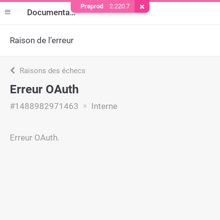
Preprod
2.220.7
Supprimer le cookie
Documentation
Raison de l’erreur
Raisons des échecs
Erreur OAuth
#1488982971463
Interne
Erreur OAuth.