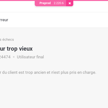
Preprod
2.220.6
Supprimer le cookie
rreur
s échecs
ur trop vieux
24474
Utilisateur final
 du client est trop ancien et n'est plus pris en charge.