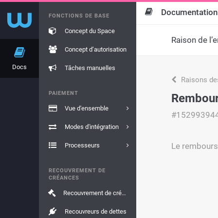
Documentation
FONCTIONS DE BASE
Concept du Space
Raison de l’e
Concept d’autorisation
Docs
Tâches manuelles
Raisons de
PAIEMENT
Rembour
Vue d'ensemble
#15299394
Modes d'intégration
Le rembourse
Processeurs
RECOUVREMENT DE
CRÉANCES
Recouvrement de créances
Recouvreurs de dettes