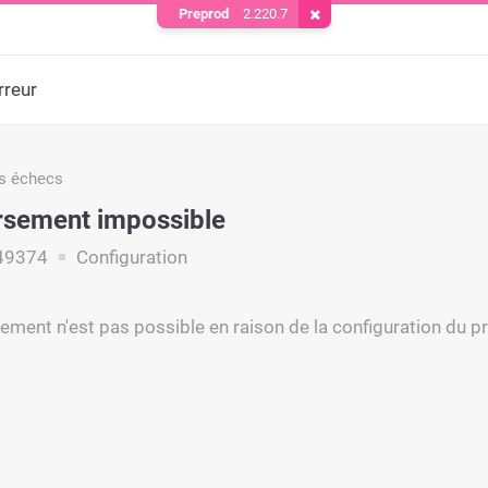
Preprod
2.220.7
Supprimer le cookie
rreur
s échecs
sement impossible
49374
Configuration
ment n'est pas possible en raison de la configuration du p