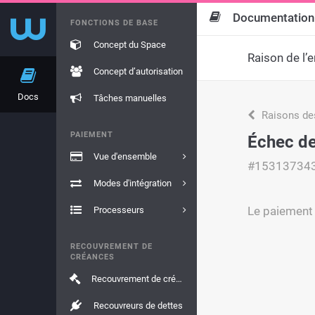
Documentation
FONCTIONS DE BASE
Concept du Space
Raison de l’e
Concept d’autorisation
Docs
Tâches manuelles
Raisons de
PAIEMENT
Échec de 
Vue d'ensemble
#15313734
Modes d'intégration
Le paiement 
Processeurs
RECOUVREMENT DE
CRÉANCES
Recouvrement de créances
Recouvreurs de dettes