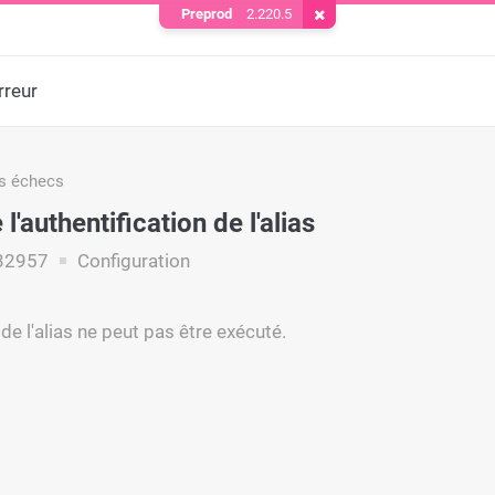
Preprod
2.220.5
Supprimer le cookie
rreur
s échecs
l'authentification de l'alias
32957
Configuration
de l'alias ne peut pas être exécuté.