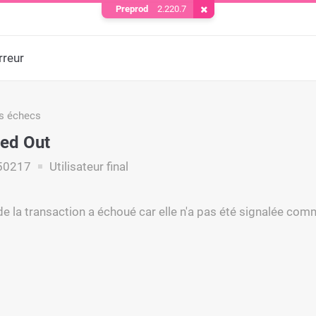
Preprod
2.220.7
Supprimer le cookie
rreur
s échecs
ed Out
50217
Utilisateur final
 de la transaction a échoué car elle n'a pas été signalée com