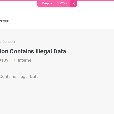
Preprod
2.220.7
Supprimer le cookie
rreur
s échecs
ion Contains Illegal Data
31391
Interne
Contains Illegal Data